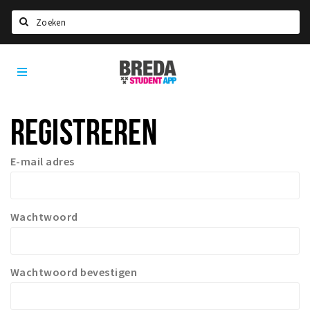
Zoeken
Test
Nieuws
app
Agenda
Stappen
REGISTREREN
Shoppen
Beleven
E-mail adres
Wachtwoord
Wachtwoord bevestigen